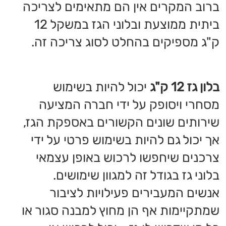
אנשים המעבירים פעילויות לציבור
שמתקיימות אף הן מחוץ למבנה סגור או
כל מי שדרוש לו גז - יכול לרכוש או
לשכור בעצמו
בלון גז 12 ק"ג
אשר ישמש
אותו היטב ויספק עבורו את כמות הגז
הדרושה לו והמתאימה לצרכים שלו.
טווח המחירים של בלוני גז בכלל, כמו גם
של
בלון גז 12 ק"ג
הינו רחב מאד ולא
תמיד אפשר להעריך או לאמוד את
המחיר. כמו בכל מצב שבו מעוניינים
לרכוש מוצר כזה או אחר מומלץ גם
במקרה כזה לבצע סקר שוק רחב ומקיף
על מנת להחליט היכן יהיה הכי כדאי
לקנות את הבלון. חשוב מאד לקבל
הדרכה והנחיה איך לתפעל את בלון הגז
וחשוב עוד יותר - מה לעשות עם בלון
הגז לאחר שהוא מתרוקן.