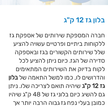
שלל שירותים הקשורים בגז ובאספקה
סדירה של הגז. כיום ניתן להציע לכל
לקוח בדיוק את השירותים המתאימים
והדרושים לו, כמו למשל התאמה של
בלון
גז 12 ק"ג
שיהיה תואם לצריכה שלו. ניתן
גם להשיג כיום בלוני גז של 48 ק"ג שיהיו
כמובן בעלי נפח גז גבוה הרבה יותר אך
ברוב המקרים אין הם מתאימים לצריכה
ביתית ממוצעת ובלוני הגז במשקל 12
ק"ג מספיקים בהחלט לסוג צריכה זה.
בלון גז 12 ק"ג
יכול להיות בשימוש
מסחרי ויסופק על ידי חברה המציעה
שירותים שונים הקשורים באספקת הגז,
אך יכול גם להיות בשימוש פרטי על ידי
צרכנים שיחפשו לרכוש באופן עצמאי
בלוני גז בגודל זה למגוון שימושים.