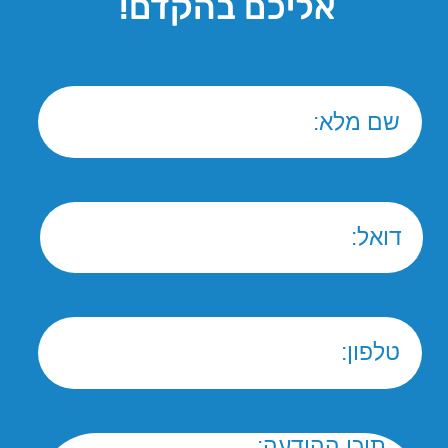
שעות פעילות מוקד ארצי:
א'-ה' 8:30-16:00
ו' 8:00-12:30
נבנה ע"י קידום פלוס
בניית אתרים
-
קידום
אתרים
אנחנו מעריכים את הפרטיות שלך
אנו משתמשים בעוגיות כדי לשפר את חווית הגלישה שלך, להגיש
פרסומות או תוכן מותאמים אישית, ולנתח את התנועה שלנו. על
ידי לחיצה על "קבל הכל", אתה מסכים לשימוש שלנו בעוגיות.
מדיניות פרטיות
דחה הכל
קבל הכל