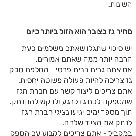
- אתם יכולים לקבל זיכוי על כמות הגז
הנותנת במיכל.
אם אתם חיים בבניין משותף ומשתמשים
במערכת גז צובר - תוכלו להחליף ספק גז
עבור כל הבניין - אם ישנה חברת ניהול או
ועד בית - הם אילו שצריכים לטפל
בהחלפת הגז. מחיר
גז
בצובר הוא הזול
ביותר כיום ומשתמשים במערכת כזו
בפרויקטים רבים ברחבי הארץ. על
החלפת ספק גז בבניין משותף יש לקבל
החלטה משותפת - שימו לב שחברה לא
יכולה לחייב אתכם להשאר לקוחות שלה.
הסיבה שמחיר גז בצובר הוא הנמוך ביותר,
היא משום שמדובר בכמות גדולה של גז -
כמו שזה תמיד עובד בשוק - ככל שקונים
כמות גדולה יותר, יש הנחת כמות
משמעותית יותר. השוואת מחירים היא
חשובה מאין כמוה - פתיחת השוק