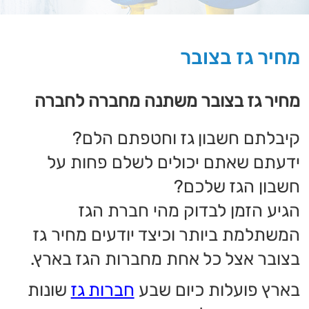
קיבלתם חשבון גז וחטפתם הלם?
ידעתם שאתם יכולים לשלם פחות על
חשבון הגז שלכם?
הגיע הזמן לבדוק מהי חברת הגז
המשתלמת ביותר וכיצד יודעים מחיר
גז
בצובר אצל כל אחת מחברות הגז בארץ.
בארץ פועלות כיום שבע
חברות גז
שונות
המספקות גז לבתים ברחבי הארץ.
כל אחת מהחברות הללו מוכרת גז
בתעריפים שונים, המשתנים גם לפי סוג
המערכת.
ישנן מספר מערכות שונות:
מרכזיית מכלים - מאפיינת בעיקר בתים
משותפים ישנים וקטנים.
מערכת צובר - מיכל תת קרקעי המשמש
בניינים גדולים וישנן מערכת גז לבית
בגדלים שונים - 12 ק״ג או 48 ק״ג.
מחיר
גז
בצובר משתנה מחברה לחברה