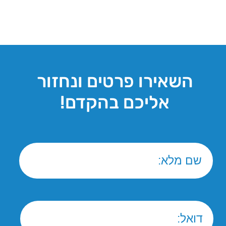
שעות פעילות מוקד ארצי:
א'-ה' 8:30-16:00
ו' 8:00-12:30
נבנה ע"י קידום פלוס
בניית אתרים
-
קידום
אתרים
אנחנו מעריכים את הפרטיות שלך
אנו משתמשים בעוגיות כדי לשפר את חווית הגלישה שלך, להגיש
פרסומות או תוכן מותאמים אישית, ולנתח את התנועה שלנו. על
ידי לחיצה על "קבל הכל", אתה מסכים לשימוש שלנו בעוגיות.
מדיניות פרטיות
דחה הכל
קבל הכל